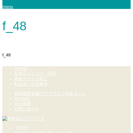
menu
f_48
f_48
HOME
飲食店メニュー、印刷
看板デザイン施工
料金表と注意事項
新規開業支援/アイプラスで出来ること
WORKS
会社概要
お問い合わせ
【本社】