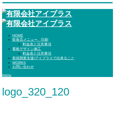
HOME
飲食店メニュー、印刷
料金表と注意事項
看板デザイン施工
料金表と注意事項
新規開業支援/アイプラスで出来ること
WORKS
お問い合わせ
menu
logo_320_120