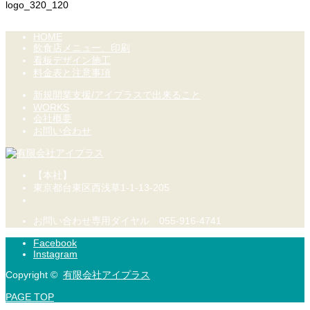
logo_320_120
HOME
飲食店メニュー、印刷
看板デザイン施工
料金表と注意事項
新規開業支援/アイプラスで出来ること
WORKS
会社概要
お問い合わせ
【本社】
東京都台東区西浅草1-1-13-205
お問い合わせ専用ダイヤル 055-916-4741
Facebook
Instagram
Copyright ©
有限会社アイプラス
PAGE TOP