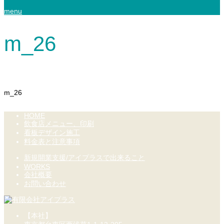
menu
m_26
m_26
HOME
飲食店メニュー、印刷
看板デザイン施工
料金表と注意事項
新規開業支援/アイプラスで出来ること
WORKS
会社概要
お問い合わせ
【本社】