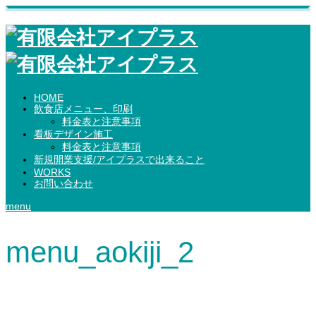
HOME
飲食店メニュー、印刷
料金表と注意事項
看板デザイン施工
料金表と注意事項
新規開業支援/アイプラスで出来ること
WORKS
お問い合わせ
menu
menu_aokiji_2