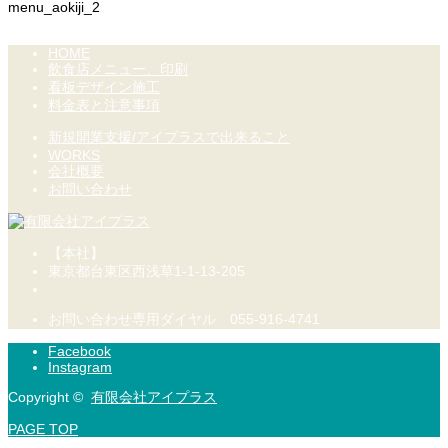
menu_aokiji_2
HOME
飲食店メニュー、印刷
看板デザイン施工
料金表と注意事項
新規開業支援/アイプラスで出来ること
WORKS
会社概要
お問い合わせ
【本社】
東京都台東区西浅草1-1-13-205
お問い合わせ専用ダイヤル 055-916-4741
Facebook
Instagram
Copyright ©
有限会社アイプラス
PAGE TOP