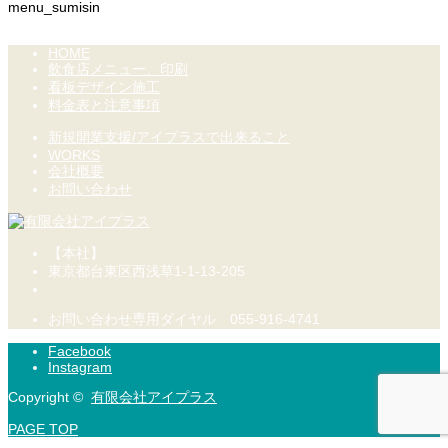
menu_sumisin
HOME
飲食店メニュー、印刷
看板デザイン施工
料金表と注意事項
新規開業支援/アイプラスで出来ること
WORKS
会社概要
お問い合わせ
【本社】
東京都台東区西浅草1-1-13-205
お問い合わせ専用ダイヤル 055-916-4741
Facebook
Instagram
Copyright ©
有限会社アイプラス
お電話はこちらから
お問い合わせフォーム
PAGE TOP