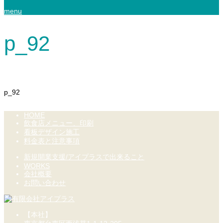
menu
p_92
p_92
HOME
飲食店メニュー、印刷
看板デザイン施工
料金表と注意事項
新規開業支援/アイプラスで出来ること
WORKS
会社概要
お問い合わせ
【本社】