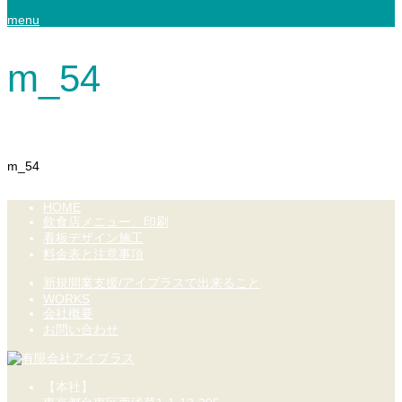
menu
m_54
m_54
HOME
飲食店メニュー、印刷
看板デザイン施工
料金表と注意事項
新規開業支援/アイプラスで出来ること
WORKS
会社概要
お問い合わせ
【本社】